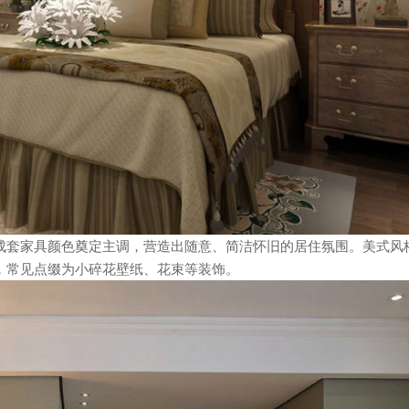
成套家具颜色奠定主调，营造出随意、简洁怀旧的居住氛围。美式风
，常见点缀为小碎花壁纸、花束等装饰。